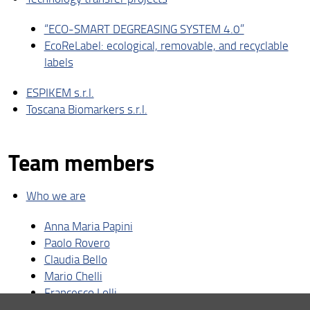
“ECO-SMART DEGREASING SYSTEM 4.0”
EcoReLabel: ecological, removable, and recyclable
labels
ESPIKEM s.r.l.
Toscana Biomarkers s.r.l.
Team members
Who we are
Anna Maria Papini
Paolo Rovero
Claudia Bello
Mario Chelli
Francesco Lolli
Francesca Nuti