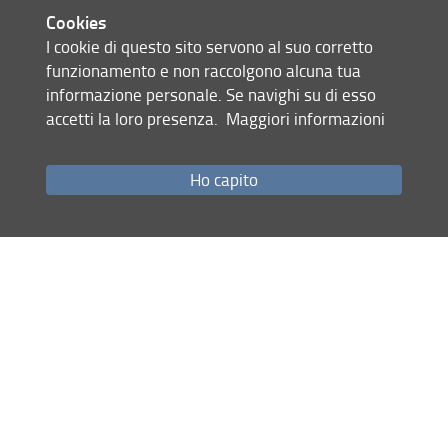
Cookies
Feliciana Real Fernandez
Fosca Errante
I cookie di questo sito servono al suo corretto
Lorenzo Pacini
funzionamento e non raccolgono alcuna tua
Micheal Quagliata
informazione personale. Se navighi su di esso
Patrycja Ledwon
accetti la loro presenza.
Maggiori informazioni
Agnieszka Staskiewicz
Michele Casoria
Ho capito
Sara Aquilia
Annunziata D'Ercole
Alumni
Andrea Di Santo
Erasmus and Exchange Students
Margherita Marino
Sara Pavone
Angela Sofia Tino
Greta Calamai
Hermon Berhane Tesfay
Francesco Brenzini Biagioni