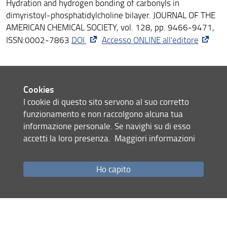
Hydration and hydrogen bonding of carbonyls in
dimyristoyl-phosphatidylcholine bilayer. JOURNAL OF THE
AMERICAN CHEMICAL SOCIETY, vol. 128, pp. 9466-9471,
ISSN:0002-7863
DOI
Accesso ONLINE all'editore
F. Lolli; P. Rovero; M. Chelli; A.M. Papini (2006). Toward
biomarkers in multiple sclerosis: new advances.. EXPERT
Cookies
REVIEW OF NEUROTHERAPEUTICS, vol. 6, pp. 781-794,
I cookie di questo sito servono al suo corretto
ISSN:1473-7175
DOI
Accesso ONLINE all'editore
funzionamento e non raccolgono alcuna tua
informazione personale. Se navighi su di esso
C.ESPOSITO; A.TEDESCHI; M.SCRIMA; G.D'ERRICO;
accetti la loro presenza.
Maggiori informazioni
M.F.OTTAVIANI; P.ROVERO; A.M.D'URSI (2006). Exploring
interaction of beta-amyloid segment (25-35) with
Ho capito
membrane models through paramagnetic probes..
JOURNAL OF PEPTIDE SCIENCE, vol. 12, pp. 766-774,
ISSN:1075-2617
C.ESPOSITO; G.D'ERRICO; M.R.ARMENANTE;