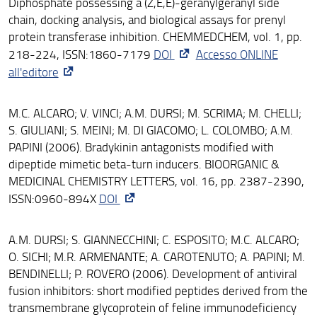
Diphosphate possessing a (Z,E,E)-geranylgeranyl side
chain, docking analysis, and biological assays for prenyl
protein transferase inhibition. CHEMMEDCHEM, vol. 1, pp.
218-224, ISSN:1860-7179
DOI
Accesso ONLINE
all'editore
M.C. ALCARO; V. VINCI; A.M. DURSI; M. SCRIMA; M. CHELLI;
S. GIULIANI; S. MEINI; M. DI GIACOMO; L. COLOMBO; A.M.
PAPINI (2006). Bradykinin antagonists modified with
dipeptide mimetic beta-turn inducers. BIOORGANIC &
MEDICINAL CHEMISTRY LETTERS, vol. 16, pp. 2387-2390,
ISSN:0960-894X
DOI
A.M. DURSI; S. GIANNECCHINI; C. ESPOSITO; M.C. ALCARO;
O. SICHI; M.R. ARMENANTE; A. CAROTENUTO; A. PAPINI; M.
BENDINELLI; P. ROVERO (2006). Development of antiviral
fusion inhibitors: short modified peptides derived from the
transmembrane glycoprotein of feline immunodeficiency