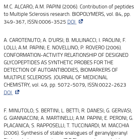
M.C. ALCARO; A.M. PAPINI (2006). Contribution of peptides
to Multiple Sclerosis research. BIOPOLYMERS, vol. 84, pp.
349-367, ISSN:0006-3525
DOI
A. CAROTENUTO; A. D'URSI; B. MULINACCI; I. PAOLINI; F.
LOLLI; A.M. PAPINI; E. NOVELLINO; P. ROVERO (2006).
CONFORMATION-ACTIVITY RELATIONSHIP OF DESIGNED
GLYCOPEPTIDES AS SYNTHETIC PROBES FOR THE
DETECTION OF AUTOANTIBODIES, BIOMARKERS OF
MULTIPLE SCLEROSIS. JOURNAL OF MEDICINAL
CHEMISTRY, vol. 49, pp. 5072-5079, ISSN:0022-2623
DOI
F. MINUTOLO; S. BERTINI; L. BETTI; R. DANESI; G. GERVASI;
G. GIANNACCINI; A. MARTINELLI; A.M. PAPINI; E. PERONI; G.
PLACANICA; S. RAPPOSELLI; T. TUCCINARDI; M. MACCHIA
(2006). Synthesis of stable snalogues of geranylgeranyl